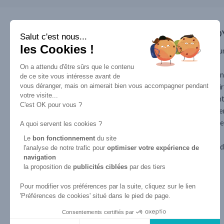
ACCÈS RAPIDE
ESPACE EMPLO
Salut c'est nous...
les Cookies !
Formation en
Pourquoi recruter u
apprentissage
apprenti
On a attendu d'être sûrs que le contenu
CAP esthétique
Pourquoi devenir u
de ce site vous intéresse avant de
vous déranger, mais on aimerait bien vous accompagner pendant
BP esthétique
entreprise partenai
votre visite...
BTS MECP
Le contrat d’appren
C'est OK pour vous ?
Spa praticien
Les aides au recrut
Déposer une offre 
A quoi servent les cookies ?
Reconversion
alternance
Le
bon fonctionnement
du site
professionnelle
Déposer une offre d
l'analyse de notre trafic pour
optimiser
votre expérience de
CAP esthétique pour Adulte
navigation
la proposition de
publicités ciblées
par des tiers
Scolaire
CAP esthétique en 1 ou 2
Pour modifier vos préférences par la suite, cliquez sur le lien
ans
'Préférences de cookies' situé dans le pied de page.
Consentements certifiés par