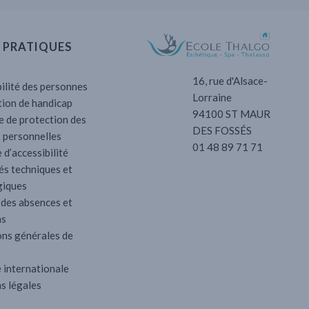
 PRATIQUES
16, rue d'Alsace-
ilité des personnes
Lorraine
tion de handicap
94100 ST MAUR
e de protection des
DES FOSSÉS
 personnelles
01 48 89 71 71
 d’accessibilité
és techniques et
iques
 des absences et
ns
ons générales de
 internationale
s légales