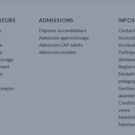
YEURS
ADMISSIONS
INFOS
n
Déposer sa candidature
Contact
Admission apprentissage
Accessib
ne
Admission CAP adulte
en situa
re
Admission scolaire
Politiqu
tissage
données
ement
Registre
en
Modalit
pédagog
’emploi
Gestion
abando
Conditi
vente
Mobilité
Mention