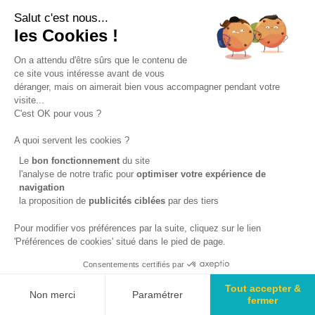
Salut c'est nous...
ESPACE EMPLOYEURS
les Cookies !
Pourquoi recruter un apprenti
On a attendu d'être sûrs que le contenu de
Pourquoi devenir une entreprise partenaire
ce site vous intéresse avant de vous
Le contrat d’apprentissage
déranger, mais on aimerait bien vous accompagner pendant votre
Les aides au recrutement
visite...
C'est OK pour vous ?
Déposer une offre en alternance
Déposer une offre d’emploi
A quoi servent les cookies ?
Le
bon fonctionnement
du site
l'analyse de notre trafic pour
optimiser
votre expérience de
navigation
la proposition de
publicités ciblées
par des tiers
ADMISSIONS
Pour modifier vos préférences par la suite, cliquez sur le lien
'Préférences de cookies' situé dans le pied de page.
Déposer sa candidature
Admission apprentissage
Consentements certifiés par
Admission CAP adulte
Tout accepter &
Non merci
Paramétrer
Admission scolaire
fermer