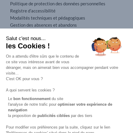
Politique de protection des données personnelles
Registre d’accessibilité
Modalités techniques et pédagogiques
Gestion des absences et abandons
Conditions générales de vente
Salut c'est nous...
Mobilité internationale
les Cookies !
Mentions légales
On a attendu d'être sûrs que le contenu de
ce site vous intéresse avant de vous
déranger, mais on aimerait bien vous accompagner pendant votre
visite...
C'est OK pour vous ?
A quoi servent les cookies ?
Le
bon fonctionnement
du site
l'analyse de notre trafic pour
optimiser
votre expérience de
navigation
16, rue d'Alsace-Lorraine
la proposition de
publicités ciblées
par des tiers
94100 ST MAUR DES FOSSÉS
01 48 89 71 71
Pour modifier vos préférences par la suite, cliquez sur le lien
'Préférences de cookies' situé dans le pied de page.