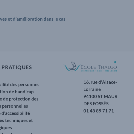
es et d’amélioration dans le cas
 PRATIQUES
t
16, rue d'Alsace-
bilité des personnes
Lorraine
ation de handicap
94100 ST MAUR
e de protection des
DES FOSSÉS
 personnelles
01 48 89 71 71
 d’accessibilité
és techniques et
giques