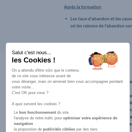
Après la formation
Les taux d’abandon et les caus
où les raisons de l’abandon son
Salut c'est nous...
les Cookies !
ACCÈS RAPIDE
ESPACE
On a attendu d'être sûrs que le contenu
EMPLOYEURS
Formation en
de ce site vous intéresse avant de
Pourquoi recruter 
vous déranger, mais on aimerait bien vous accompagner pendant
apprentissage
votre visite...
apprenti
CAP esthétique
C'est OK pour vous ?
Pourquoi devenir u
BP esthétique
entreprise partenai
A quoi servent les cookies ?
BTS MECP
Le contrat d’appren
Spa praticien
Le
bon fonctionnement
du site
Les aides au recru
l'analyse de notre trafic pour
optimiser
votre expérience de
Reconversion
Déposer une offre 
navigation
professionnelle
la proposition de
publicités ciblées
par des tiers
alternance