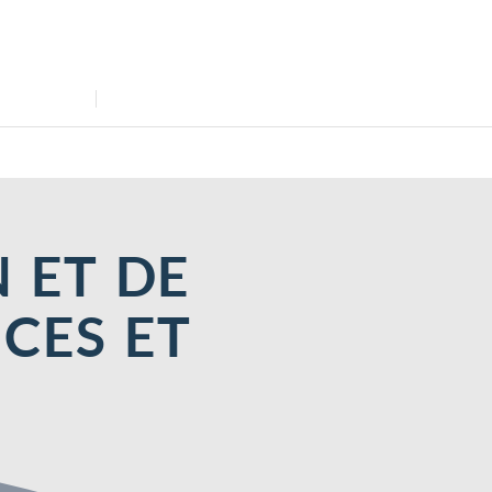
’INFOS…
ADMISSION
 ET DE
CES ET