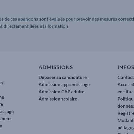
es de ces abandons sont évalués pour prévoir des mesures correctiv
t directement liées à la formation
ADMISSIONS
INFOS
Déposer sa candidature
Contac
un
Admission apprentissage
Accessi
Admission CAP adulte
en situ
ne
Admission scolaire
Politiqu
re
données
tissage
Registre
tement
Modalit
en
pédago