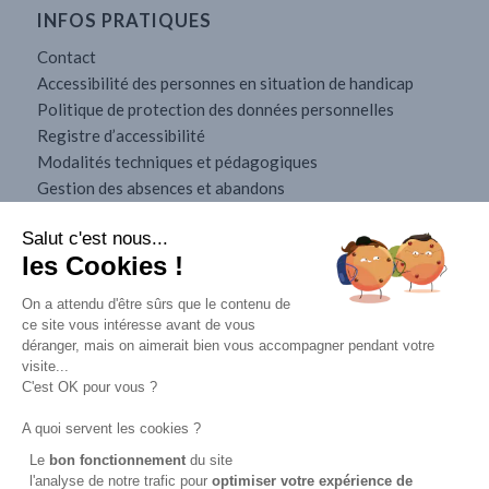
INFOS PRATIQUES
Contact
Accessibilité des personnes en situation de handicap
Politique de protection des données personnelles
Registre d’accessibilité
Modalités techniques et pédagogiques
Gestion des absences et abandons
Conditions générales de vente
Salut c'est nous...
Mobilité internationale
les Cookies !
Mentions légales
On a attendu d'être sûrs que le contenu de
ce site vous intéresse avant de vous
déranger, mais on aimerait bien vous accompagner pendant votre
visite...
C'est OK pour vous ?
A quoi servent les cookies ?
Le
bon fonctionnement
du site
l'analyse de notre trafic pour
optimiser
votre expérience de