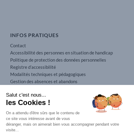
INFOS PRATIQUES
Contact
Accessibilité des personnes en situation de handicap
Politique de protection des données personnelles
Registre d’accessibilité
Modalités techniques et pédagogiques
Gestion des absences et abandons
Conditions générales de vente
Salut c'est nous...
Mobilité internationale
les Cookies !
Mentions légales
On a attendu d'être sûrs que le contenu de
ce site vous intéresse avant de vous
déranger, mais on aimerait bien vous accompagner pendant votre
visite...