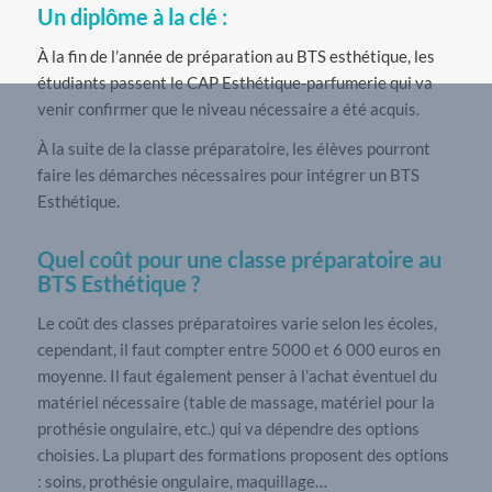
Un diplôme à la clé :
À la fin de l’année de préparation au BTS esthétique, les
étudiants passent le CAP Esthétique-parfumerie qui va
venir confirmer que le niveau nécessaire a été acquis.
À la suite de la classe préparatoire, les élèves pourront
faire les démarches nécessaires pour intégrer un BTS
Esthétique.
Quel coût pour une classe préparatoire au
BTS Esthétique ?
Le coût des classes préparatoires varie selon les écoles,
cependant, il faut compter entre 5000 et 6 000 euros en
moyenne. Il faut également penser à l’achat éventuel du
matériel nécessaire (table de massage, matériel pour la
prothésie ongulaire, etc.) qui va dépendre des options
choisies. La plupart des formations proposent des options
: soins, prothésie ongulaire, maquillage…