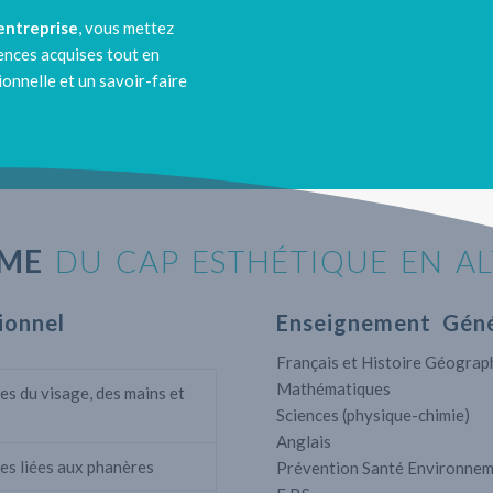
 entreprise
, vous mettez
ences acquises tout en
onnelle et un savoir-faire
ME
DU CAP ESTHÉTIQUE EN A
ionnel
Enseignement Géné
Français et Histoire Géograp
Mathématiques
es du visage, des mains et
Sciences (physique-chimie)
Anglais
es liées aux phanères
Prévention Santé Environnem