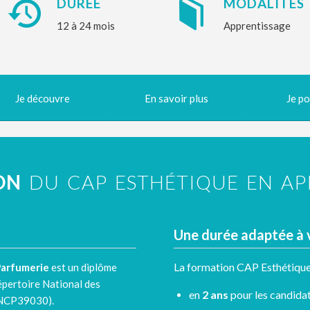
DURÉE
MODALITÉS
12 à 24 mois
Apprentissage
Je découvre
En savoir plus
Je po
ON
DU CAP ESTHÉTIQUE EN AP
Une durée adaptée à v
La formation CAP Esthétique 
Parfumerie
est un diplôme
épertoire National des
en
2 ans
pour les candidat
NCP39030)
.