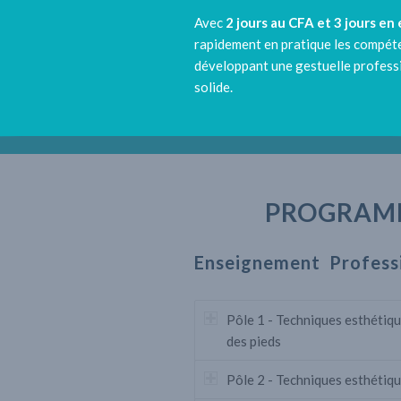
Avec
2 jours au CFA et 3 jours en
rapidement en pratique les compét
développant une gestuelle professi
solide.
PROGRAM
Enseignement Profess
Pôle 1 - Techniques esthétiqu
des pieds
Pôle 2 - Techniques esthétiqu