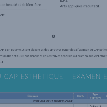
E.P.S.
t de beauté et de bien-être
Arts appliqués (facultatif)
cié
 (CAP, BEP, Bac Pro…) sont dispensés des épreuves générales à l’examen du CAP Est
nimum (Bac et plus) sont dispensés des épreuves générales à l’examen du CAP Esthé
ent
 CAP ESTHÉTIQUE – EXAMEN 