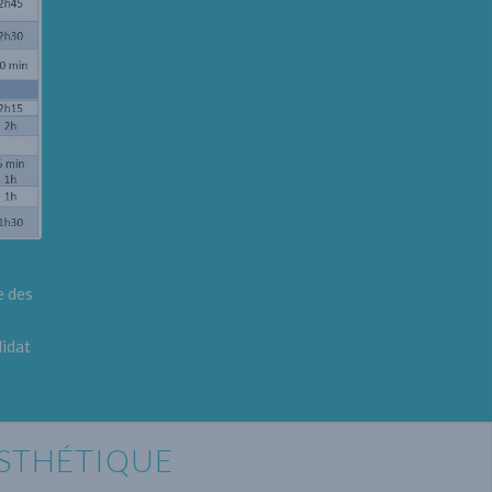
e des
didat
STHÉTIQUE