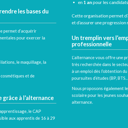
en
1 an
pour les candidats
rendre les bases du
Cette organisation permet d’a
et d’assurer une progression 
e permet d’acquérir
Un tremplin vers l’emp
entales pour exercer la
professionnelle
L’alternance vous offre une pr
ilations, le maquillage, la
très recherchée dans le secteur
à un emploi dès l’obtention du
s cosmétiques et de
poursuites d’études (BP, BTS…
Nous proposons également l
scolaire
pour les jeunes souha
grâce à l’alternance
alternance.
’apprentissage, le CAP
sible aux apprentis de 16 à 29