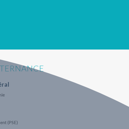
LTERNANCE
ral
hie
ent (PSE)