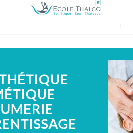
TION
ESPACE EMPLOYEURS
SUIVEZ-NOUS !
PLU
STHÉTIQUE
MÉTIQUE
FUMERIE
RENTISSAGE