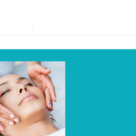
S D’INFOS…
ADMISSION