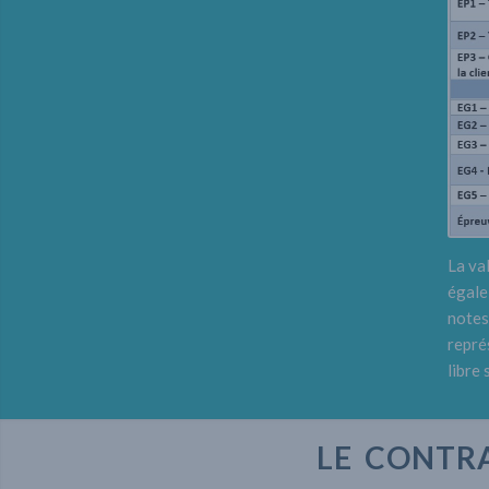
La va
égale
notes
repré
libre
LE CONTRA