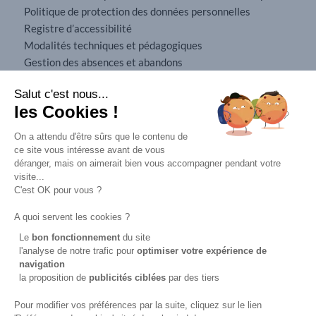
Politique de protection des données personnelles
Registre d’accessibilité
Modalités techniques et pédagogiques
Gestion des absences et abandons
Conditions générales de vente
Salut c'est nous...
Mobilité internationale
les Cookies !
Mentions légales
On a attendu d'être sûrs que le contenu de
ce site vous intéresse avant de vous
déranger, mais on aimerait bien vous accompagner pendant votre
visite...
C'est OK pour vous ?
A quoi servent les cookies ?
Le
bon fonctionnement
du site
l'analyse de notre trafic pour
optimiser
votre expérience de
navigation
16, rue d'Alsace-Lorraine
la proposition de
publicités ciblées
par des tiers
94100 ST MAUR DES FOSSÉS
01 48 89 71 71
Pour modifier vos préférences par la suite, cliquez sur le lien