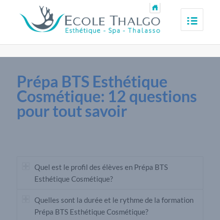
Prépa BTS Esthétique
Cosmétique:
12 questions
pour tout savoir
Quel est le profil des élèves en Prépa BTS
Esthétique Cosmétique?
Quelles sont la durée et le rythme de la formation
Prépa BTS Esthétique Cosmétique?