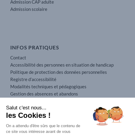
Admission CAP adulte
Admission scolaire
INFOS PRATIQUES
Contact
Accessibilité des personnes en situation de handicap
Politique de protection des données personnelles
Registre d’accessibilité
Modalités techniques et pédagogiques
Gestion des absences et abandons
Conditions générales de vente
Salut c'est nous...
Mobilité internationale
les Cookies !
Mentions légales
On a attendu d'être sûrs que le contenu de
ce site vous intéresse avant de vous