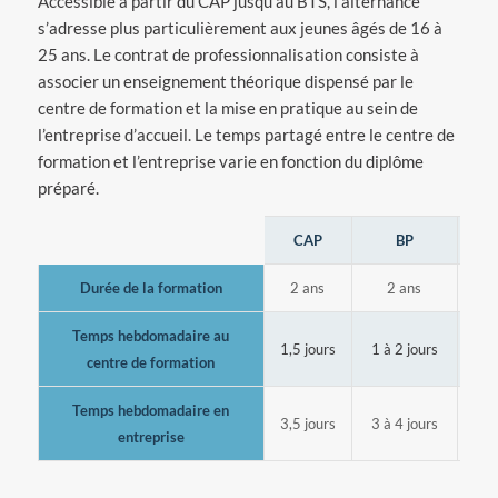
Accessible à partir du CAP jusqu’au BTS, l’alternance
s’adresse plus particulièrement aux jeunes âgés de 16 à
25 ans. Le contrat de professionnalisation consiste à
associer un enseignement théorique dispensé par le
centre de formation et la mise en pratique au sein de
l’entreprise d’accueil. Le temps partagé entre le centre de
formation et l’entreprise varie en fonction du diplôme
préparé.
CAP
BP
Durée de la formation
2 ans
2 ans
2
Temps hebdomadaire au
1,5 jours
1 à 2 jours
2
centre de formation
Temps hebdomadaire en
3,5 jours
3 à 4 jours
3
entreprise