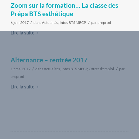
Zoom sur la formation… La classe des
Prépa BTS esthétique
/
/
6 juin 2017
dans
Actualités
,
Infos BTS MECP
par
preprod
Lire la suite
Alternance – rentrée 2017
/
/
19 mai 2017
dans
Actualités
,
Infos BTS MECP
,
Offres d'emploi
par
preprod
Lire la suite