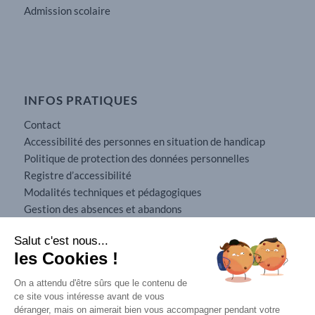
Admission scolaire
INFOS PRATIQUES
Contact
Accessibilité des personnes en situation de handicap
Politique de protection des données personnelles
Registre d’accessibilité
Modalités techniques et pédagogiques
Gestion des absences et abandons
Conditions générales de vente
Salut c'est nous...
Mobilité internationale
les Cookies !
Mentions légales
On a attendu d'être sûrs que le contenu de
ce site vous intéresse avant de vous
déranger, mais on aimerait bien vous accompagner pendant votre