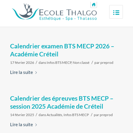
Calendrier examen BTS MECP 2026 –
Académie Créteil
/
/
17 février 2026
dans
Infos BTS MECP
,
Non classé
par
preprod
Lire la suite
Calendrier des épreuves BTS MECP –
session 2025 Académie de Créteil
/
/
14 février 2025
dans
Actualités
,
Infos BTS MECP
par
preprod
Lire la suite