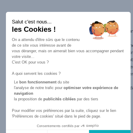
ACCÈS RAPIDE
ESPACE
EMPLOYEURS
Salut c'est nous...
Formation en
les Cookies !
Pourquoi recruter u
apprentissage
apprenti
CAP esthétique
On a attendu d'être sûrs que le contenu
Pourquoi devenir un
de ce site vous intéresse avant de
BP esthétique
vous déranger, mais on aimerait bien vous accompagner pendant
entreprise partenai
BTS MECP
votre visite...
Le contrat d’appren
Spa praticien
C'est OK pour vous ?
Les aides au recrut
Reconversion
Déposer une offre e
A quoi servent les cookies ?
professionnelle
alternance
Le
bon fonctionnement
du site
CAP esthétique pour Adulte
Déposer une offre d
l'analyse de notre trafic pour
optimiser
votre expérience de
navigation
Scolaire
la proposition de
publicités ciblées
par des tiers
CAP esthétique en 1 ou 2
Pour modifier vos préférences par la suite, cliquez sur le lien
ans
'Préférences de cookies' situé dans le pied de page.
Consentements certifiés par