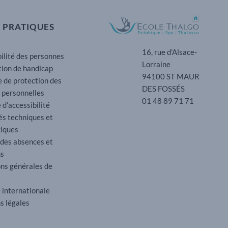
 PRATIQUES
16, rue d'Alsace-
ilité des personnes
Lorraine
tion de handicap
94100 ST MAUR
e de protection des
DES FOSSÉS
 personnelles
01 48 89 71 71
 d’accessibilité
és techniques et
iques
 des absences et
ns
ons générales de
 internationale
s légales