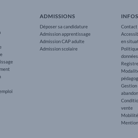
ADMISSIONS
INFOS
Déposer sa candidature
Contact
n
Admission apprentissage
Accessib
Admission CAP adulte
en situa
e
Admission scolaire
Politiqu
re
données
tissage
Registre
ement
Modalit
n
pédagog
Gestion
’emploi
abando
Conditi
vente
Mobilité
Mention