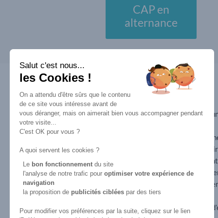
CAP en
alternance
Salut c'est nous...
les Cookies !
ACCÈS RAPIDE
ESPACE
On a attendu d'être sûrs que le contenu
EMPLOYEURS
de ce site vous intéresse avant de
Formation en
vous déranger, mais on aimerait bien vous accompagner pendant
Pourquoi recruter u
apprentissage
votre visite...
apprenti
CAP esthétique
C'est OK pour vous ?
Pourquoi devenir un
BP esthétique
entreprise partenai
A quoi servent les cookies ?
BTS MECP
Le contrat d’appren
Spa praticien
Le
bon fonctionnement
du site
Les aides au recrut
l'analyse de notre trafic pour
optimiser
votre expérience de
Reconversion
navigation
Déposer une offre e
la proposition de
publicités ciblées
par des tiers
professionnelle
alternance
CAP esthétique pour Adulte
Déposer une offre d
Pour modifier vos préférences par la suite, cliquez sur le lien