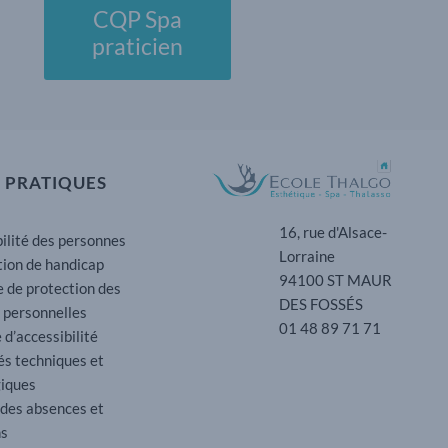
CQP Spa
praticien
 PRATIQUES
16, rue d'Alsace-
ilité des personnes
Lorraine
tion de handicap
94100 ST MAUR
e de protection des
DES FOSSÉS
 personnelles
01 48 89 71 71
 d’accessibilité
és techniques et
iques
 des absences et
ns