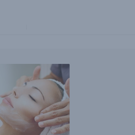
’INFOS…
ADMISSION