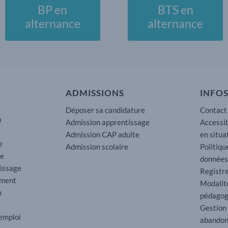
BP en
BTS en
alternance
alternance
ADMISSIONS
INFOS
Déposer sa candidature
Contact
n
Admission apprentissage
Accessib
Admission CAP adulte
en situa
e
Admission scolaire
Politiqu
re
données
tissage
Registre
ement
Modalit
n
pédagog
Gestion
’emploi
abando