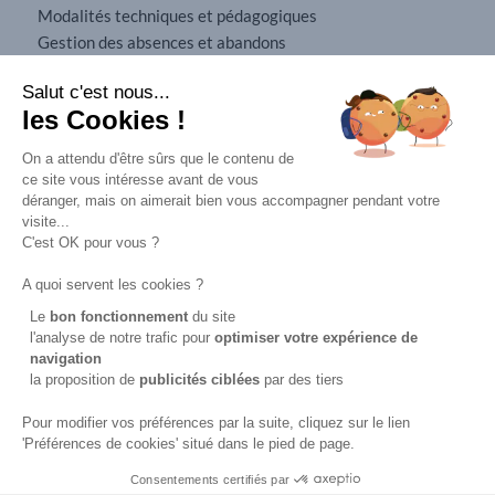
Modalités techniques et pédagogiques
Gestion des absences et abandons
Conditions générales de vente
Salut c'est nous...
Mobilité internationale
les Cookies !
Mentions légales
On a attendu d'être sûrs que le contenu de
ce site vous intéresse avant de vous
déranger, mais on aimerait bien vous accompagner pendant votre
visite...
C'est OK pour vous ?
A quoi servent les cookies ?
Le
bon fonctionnement
du site
l'analyse de notre trafic pour
optimiser
votre expérience de
navigation
16, rue d'Alsace-Lorraine
la proposition de
publicités ciblées
par des tiers
94100 ST MAUR DES FOSSÉS
01 48 89 71 71
Pour modifier vos préférences par la suite, cliquez sur le lien
'Préférences de cookies' situé dans le pied de page.
Consentements certifiés par