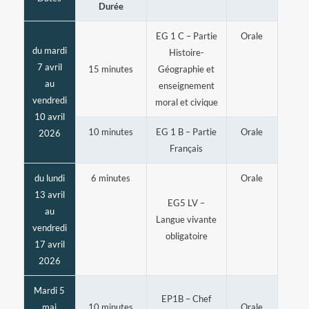
Durée
EG 1 C – Partie
Orale
du mardi
Histoire-
7 avril
15 minutes
Géographie et
au
enseignement
vendredi
moral et civique
10 avril
10 minutes
EG 1 B – Partie
Orale
2026
Français
du lundi
6 minutes
Orale
13 avril
EG5 LV –
au
Langue vivante
vendredi
obligatoire
17 avril
2026
Mardi 5
EP1B – Chef
mai
10 minutes
Orale