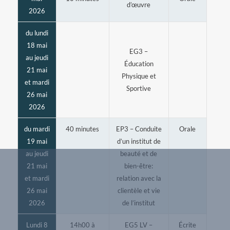
d’œuvre
2026
du lundi
18 mai
EG3 –
au jeudi
Éducation
21 mai
Physique et
et mardi
Sportive
26 mai
2026
du mardi
40 minutes
EP3 – Conduite
Orale
19 mai
d’un institut de
au jeudi
beauté et de
21 mai
bien-être:
et mardi
relation avec la
26 mai
clientèle et vie
2026
de l’institut
Lundi 8
14h00 à
EG5 LV –
Écrite