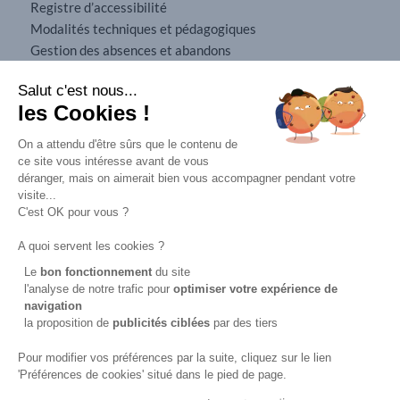
Registre d’accessibilité
Modalités techniques et pédagogiques
Gestion des absences et abandons
Conditions générales de vente
Salut c'est nous...
Mobilité internationale
les Cookies !
Mentions légales
On a attendu d'être sûrs que le contenu de
ce site vous intéresse avant de vous
déranger, mais on aimerait bien vous accompagner pendant votre
visite...
C'est OK pour vous ?
A quoi servent les cookies ?
Le
bon fonctionnement
du site
l'analyse de notre trafic pour
optimiser
votre expérience de
navigation
16, rue d'Alsace-Lorraine
la proposition de
publicités ciblées
par des tiers
94100 ST MAUR DES FOSSÉS
01 48 89 71 71
Pour modifier vos préférences par la suite, cliquez sur le lien
'Préférences de cookies' situé dans le pied de page.